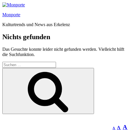
Zum
Inhalt
Monporte
springen
Kulturtrends und News aus Erkelenz
Nichts gefunden
Das Gesuchte konnte leider nicht gefunden werden. Vielleicht hilft
die Suchfunktion.
Suchen
nach:
Suchen
Decrea
Res
A
A
A
font