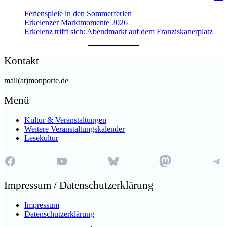
fon
size.
size
Ferienspiele in den Sommerferien
Erkelenzer Marktmomente 2026
Erkelenz trifft sich: Abendmarkt auf dem Franziskanerplatz
Kontakt
mail(at)monporte.de
Menü
Kultur & Veranstaltungen
Weitere Veranstaltungskalender
Lesekultur
Facebook
YouTube
Bluesky
Mastodon
Te
Impressum / Datenschutzerklärung
Impressum
Datenschutzerklärung