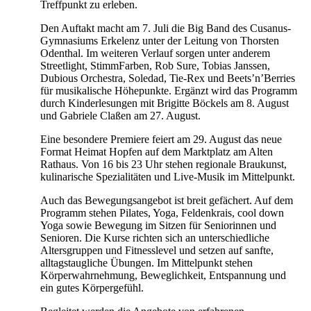
Treffpunkt zu erleben.
Den Auftakt macht am 7. Juli die Big Band des Cusanus-
Gymnasiums Erkelenz unter der Leitung von Thorsten
Odenthal. Im weiteren Verlauf sorgen unter anderem
Streetlight, StimmFarben, Rob Sure, Tobias Janssen,
Dubious Orchestra, Soledad, Tie-Rex und Beets’n’Berries
für musikalische Höhepunkte. Ergänzt wird das Programm
durch Kinderlesungen mit Brigitte Böckels am 8. August
und Gabriele Claßen am 27. August.
Eine besondere Premiere feiert am 29. August das neue
Format Heimat Hopfen auf dem Marktplatz am Alten
Rathaus. Von 16 bis 23 Uhr stehen regionale Braukunst,
kulinarische Spezialitäten und Live-Musik im Mittelpunkt.
Auch das Bewegungsangebot ist breit gefächert. Auf dem
Programm stehen Pilates, Yoga, Feldenkrais, cool down
Yoga sowie Bewegung im Sitzen für Seniorinnen und
Senioren. Die Kurse richten sich an unterschiedliche
Altersgruppen und Fitnesslevel und setzen auf sanfte,
alltagstaugliche Übungen. Im Mittelpunkt stehen
Körperwahrnehmung, Beweglichkeit, Entspannung und
ein gutes Körpergefühl.