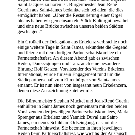
Saint-Jacques zu hören ist. Bürgermeister Jean-René
Guerin aus Saint-James bedankte sich bei allen, die dies
ermöglicht haben: „Über die Restaurierung einer Orgel
hinaus haben wir gemeinsam ein Stück Kulturgut bewahrt
und eine neue Brücke zwischen unseren beiden Städten
geschlagen.“
Ein Großteil der Delegation aus Erkelenz verbrachte noch
einige weitere Tage in Saint-James, erkundete die Gegend
und feierte mit dem dortigen Partnerschaftskomitee ein
Partnerschaftsfest. An diesem Abend gab es zwischen
Reden, Danksagungen und Tanz auch eine besondere
Ehrung: Rolf Gatzen, Vorsitzender des Vereins Erkelenz
International, wurde für sein Engagement rund um die
Städtepartnerschaft zum Ehrenbürger von Saint-James
ernannt. Er ist nun einer von insgesamt neun Erkelenzern,
denen diese Auszeichnung zuteilwurde.
Die Bürgermeister Stephan Muckel und Jean-René Guerin
enthüllten in Saint-James noch gemeinsam mit den beiden
Vorsitzenden der jeweiligen Partnerschaftskomitees, Maria
Sprenger aus Erkelenz und Yannick Duval aus Saint-
James, ein neues Schild am Ortseingang, das auf die
Partnerschaft hinweist. Sie betonten in ihren jeweiligen
Reden beim Partnerschaftsfest, wie wichtig der Austausch