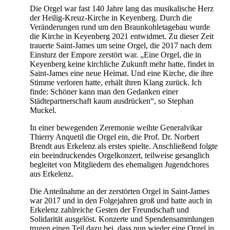
Die Orgel war fast 140 Jahre lang das musikalische Herz
der Heilig-Kreuz-Kirche in Keyenberg. Durch die
Veränderungen rund um den Braunkohletagebau wurde
die Kirche in Keyenberg 2021 entwidmet. Zu dieser Zeit
trauerte Saint-James um seine Orgel, die 2017 nach dem
Einsturz der Empore zerstört war. „Eine Orgel, die in
Keyenberg keine kirchliche Zukunft mehr hatte, findet in
Saint-James eine neue Heimat. Und eine Kirche, die ihre
Stimme verloren hatte, erhält ihren Klang zurück. Ich
finde: Schöner kann man den Gedanken einer
Städtepartnerschaft kaum ausdrücken“, so Stephan
Muckel.
In einer bewegenden Zeremonie weihte Generalvikar
Thierry Anquetil die Orgel ein, die Prof. Dr. Norbert
Brendt aus Erkelenz als erstes spielte. Anschließend folgte
ein beeindruckendes Orgelkonzert, teilweise gesanglich
begleitet von Mitgliedern des ehemaligen Jugendchores
aus Erkelenz.
Die Anteilnahme an der zerstörten Orgel in Saint-James
war 2017 und in den Folgejahren groß und hatte auch in
Erkelenz zahlreiche Gesten der Freundschaft und
Solidarität ausgelöst. Konzerte und Spendensammlungen
trugen einen Teil dazu bei, dass nun wieder eine Orgel in