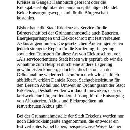
Kreises in Gangelt-Hahnbusch gebracht oder die
Rückgabe erfolgt über den annahmepflichtigen Handel.
Beide Entsorgungswege sind für die Bürgerschaft
kostenlos.
Bisher hatte die Stadt Erkelenz als Service für die
Bürgerschaft bei der Grünannahmestelle auch Batterien,
Energiesparlampen und Elektroschrott mit fest verbauten
Akkus angenommen. Die gesetzlichen Änderungen sehen
jedoch strengere Regeln für die Sortierung, Lagerung
sowie den Transport für diese Art von Elektroschrott vor.
„Als serviceorientierte Stadt haben wir geprüft, ob wir die
Annahme zum Beispiel durch eine andere Lagerung
gewährleisten können, jedoch ist dies bei uns an der
Grünannahme weder rechtskonform noch wirtschaftlich
abbildbar“, erklärt Daniela Koep, Sachgebietsleitung für
den Bereich Abfall und Umwelt im Ordnungsamt der Stadt
Erkelenz. „Deshalb wollen wir darauf hinwirken, dass es
kreisweit eine bürgerorientierte Lösung für die Entsorgung
von Altbatterien, Akkus und Elektrogeräten mit
festverbauten Akkus gibt.“
Bei der Grünannahmestelle der Stadt Erkelenz werden nur
noch Elektrokleingeräte angenommen, die entweder ein
fest verbautes Kabel haben, beispielsweise Wasserkocher