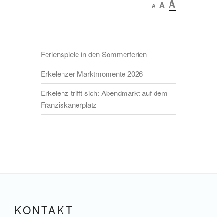
Increas
A
Reset
Decrease
A
A
font
font
font
size.
size.
size.
Ferienspiele in den Sommerferien
Erkelenzer Marktmomente 2026
Erkelenz trifft sich: Abendmarkt auf dem
Franziskanerplatz
KONTAKT