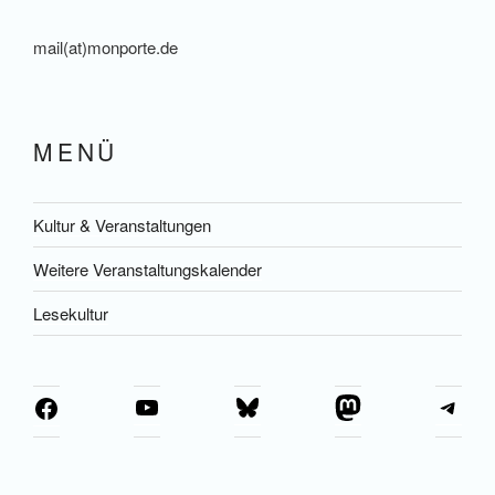
mail(at)monporte.de
MENÜ
Kultur & Veranstaltungen
Weitere Veranstaltungskalender
Lesekultur
YouTube
Bluesky
Mastodon
Tel
Facebook