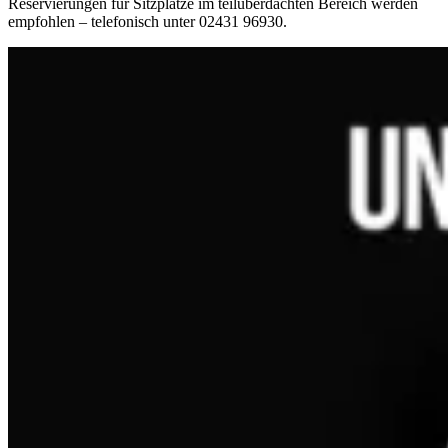
Reservierungen für Sitzplätze im teilüberdachten Bereich werden
empfohlen – telefonisch unter 02431 96930.