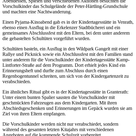
Abendessen, Spielen und verschiedenen Aktionen besuchten die
Vorschulkinder das Schulgelände der Peter-Härtling-Grundschule
und machten eine Nachtwanderung.
Einen Pyjama-Kinoabend gab es in der Kindertagesstätte in Venrath,
ebenso einen Ausflug in die Erkelenzer Stadtbücherei und ein
gemeinsames Abschlussfest mit den Eltern, bei dem unter anderem
die gebastelten Schultüten vorgeführt wurden.
Schultüten basteln, ein Ausflug in den Wildpark Gangelt mit einer
Rallye und Picknick sowie ein Abschlussfest mit den Familien stand
unter anderem für die Vorschulkinder der Kindertagesstätte Kamp-
Lintforter-Straße auf dem Programm. Dort erhielt jedes Kind ein
Erinnerungsheft und durfte zum Abschluss durch einen
Regenbogentunnel schreiten, um sich von der Kindergartenzeit zu
verabschieden.
Ein ähnliches Ritual gibt es in der Kindertagesstätte in Granterath:
Unter einem bunten Spalier sausten die Vorschulkinder mit
geschmückten Fahrzeugen aus dem Kindergarten. Mit ihren
Abschiedsgeschenken und Erinnerungen im Gepäck wurden sie am
Ziel von ihren Eltern empfangen.
Die Vorschulkinder werden nicht nur verabschiedet, sondern
während des gesamten letzten Kitajahrs mit verschiedenen
Angeboten auf die kommende Schulzeit vorbereitet.