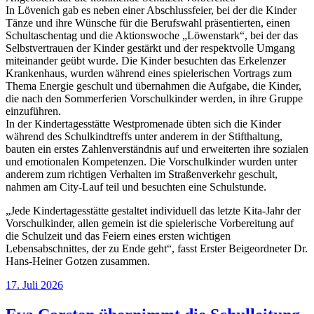
In Lövenich gab es neben einer Abschlussfeier, bei der die Kinder
Tänze und ihre Wünsche für die Berufswahl präsentierten, einen
Schultaschentag und die Aktionswoche „Löwenstark“, bei der das
Selbstvertrauen der Kinder gestärkt und der respektvolle Umgang
miteinander geübt wurde. Die Kinder besuchten das Erkelenzer
Krankenhaus, wurden während eines spielerischen Vortrags zum
Thema Energie geschult und übernahmen die Aufgabe, die Kinder,
die nach den Sommerferien Vorschulkinder werden, in ihre Gruppe
einzuführen.
In der Kindertagesstätte Westpromenade übten sich die Kinder
während des Schulkindtreffs unter anderem in der Stifthaltung,
bauten ein erstes Zahlenverständnis auf und erweiterten ihre sozialen
und emotionalen Kompetenzen. Die Vorschulkinder wurden unter
anderem zum richtigen Verhalten im Straßenverkehr geschult,
nahmen am City-Lauf teil und besuchten eine Schulstunde.
„Jede Kindertagesstätte gestaltet individuell das letzte Kita-Jahr der
Vorschulkinder, allen gemein ist die spielerische Vorbereitung auf
die Schulzeit und das Feiern eines ersten wichtigen
Lebensabschnittes, der zu Ende geht“, fasst Erster Beigeordneter Dr.
Hans-Heiner Gotzen zusammen.
17. Juli 2026