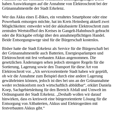
haben Auswirkungen auf die Annahme von Elektroschrott bei der
Grünannahmestelle der Stadt Erkelenz.
Wer das Akku eines E-Bikes, ein veraltetes Smartphone oder eine
Powerbank entsorgen möchte, hat im Kreis Heinsberg aktuell zwei
Möglichkeiten: entweder wird der akkubasierte Elektroschrott zum
zentralen Wertstoffhof des Kreises in Gangelt-Hahnbusch gebracht
oder die Rückgabe erfolgt über den annahmepflichtigen Handel.
Beide Entsorgungswege sind für die Bürgerschaft kostenlos.
Bisher hatte die Stadt Erkelenz als Service für die Bürgerschaft bei
der Grünannahmestelle auch Batterien, Energiesparlampen und
Elektroschrott mit fest verbauten Akkus angenommen. Die
gesetzlichen Änderungen sehen jedoch strengere Regeln für die
Sortierung, Lagerung sowie den Transport für diese Art von
Elektroschrott vor. „Als serviceorientierte Stadt haben wir geprüft,
ob wir die Annahme zum Beispiel durch eine andere Lagerung
gewährleisten können, jedoch ist dies bei uns an der Grünannahme
weder rechtskonform noch wirtschaftlich abbildbar“, erklärt Daniela
Koep, Sachgebietsleitung für den Bereich Abfall und Umwelt im
Ordnungsamt der Stadt Erkelenz. „Deshalb wollen wir darauf
hinwirken, dass es kreisweit eine bürgerorientierte Lösung für die
Entsorgung von Altbatterien, Akkus und Elektrogeräten mit
festverbauten Akkus gibt.“