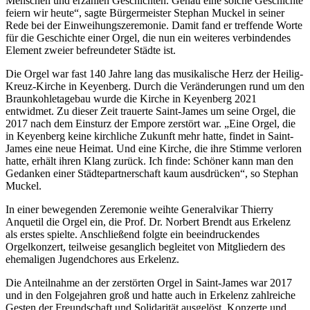
Menschen und erzählen Geschichten. Genau eine solche Geschichte
feiern wir heute“, sagte Bürgermeister Stephan Muckel in seiner
Rede bei der Einweihungszeremonie. Damit fand er treffende Worte
für die Geschichte einer Orgel, die nun ein weiteres verbindendes
Element zweier befreundeter Städte ist.
Die Orgel war fast 140 Jahre lang das musikalische Herz der Heilig-
Kreuz-Kirche in Keyenberg. Durch die Veränderungen rund um den
Braunkohletagebau wurde die Kirche in Keyenberg 2021
entwidmet. Zu dieser Zeit trauerte Saint-James um seine Orgel, die
2017 nach dem Einsturz der Empore zerstört war. „Eine Orgel, die
in Keyenberg keine kirchliche Zukunft mehr hatte, findet in Saint-
James eine neue Heimat. Und eine Kirche, die ihre Stimme verloren
hatte, erhält ihren Klang zurück. Ich finde: Schöner kann man den
Gedanken einer Städtepartnerschaft kaum ausdrücken“, so Stephan
Muckel.
In einer bewegenden Zeremonie weihte Generalvikar Thierry
Anquetil die Orgel ein, die Prof. Dr. Norbert Brendt aus Erkelenz
als erstes spielte. Anschließend folgte ein beeindruckendes
Orgelkonzert, teilweise gesanglich begleitet von Mitgliedern des
ehemaligen Jugendchores aus Erkelenz.
Die Anteilnahme an der zerstörten Orgel in Saint-James war 2017
und in den Folgejahren groß und hatte auch in Erkelenz zahlreiche
Gesten der Freundschaft und Solidarität ausgelöst. Konzerte und