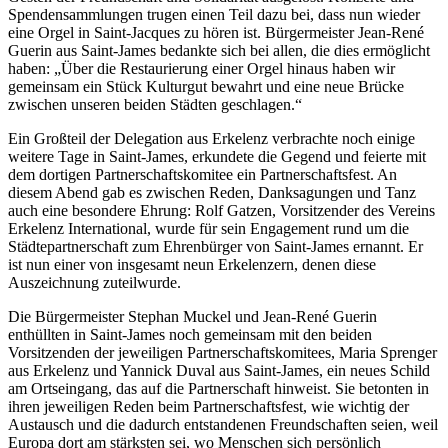
Spendensammlungen trugen einen Teil dazu bei, dass nun wieder
eine Orgel in Saint-Jacques zu hören ist. Bürgermeister Jean-René
Guerin aus Saint-James bedankte sich bei allen, die dies ermöglicht
haben: „Über die Restaurierung einer Orgel hinaus haben wir
gemeinsam ein Stück Kulturgut bewahrt und eine neue Brücke
zwischen unseren beiden Städten geschlagen.“
Ein Großteil der Delegation aus Erkelenz verbrachte noch einige
weitere Tage in Saint-James, erkundete die Gegend und feierte mit
dem dortigen Partnerschaftskomitee ein Partnerschaftsfest. An
diesem Abend gab es zwischen Reden, Danksagungen und Tanz
auch eine besondere Ehrung: Rolf Gatzen, Vorsitzender des Vereins
Erkelenz International, wurde für sein Engagement rund um die
Städtepartnerschaft zum Ehrenbürger von Saint-James ernannt. Er
ist nun einer von insgesamt neun Erkelenzern, denen diese
Auszeichnung zuteilwurde.
Die Bürgermeister Stephan Muckel und Jean-René Guerin
enthüllten in Saint-James noch gemeinsam mit den beiden
Vorsitzenden der jeweiligen Partnerschaftskomitees, Maria Sprenger
aus Erkelenz und Yannick Duval aus Saint-James, ein neues Schild
am Ortseingang, das auf die Partnerschaft hinweist. Sie betonten in
ihren jeweiligen Reden beim Partnerschaftsfest, wie wichtig der
Austausch und die dadurch entstandenen Freundschaften seien, weil
Europa dort am stärksten sei, wo Menschen sich persönlich