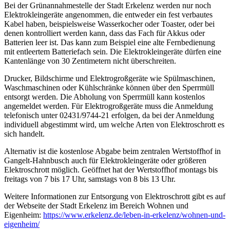
Bei der Grünannahmestelle der Stadt Erkelenz werden nur noch
Elektrokleingeräte angenommen, die entweder ein fest verbautes
Kabel haben, beispielsweise Wasserkocher oder Toaster, oder bei
denen kontrolliert werden kann, dass das Fach für Akkus oder
Batterien leer ist. Das kann zum Beispiel eine alte Fernbedienung
mit entleertem Batteriefach sein. Die Elektrokleingeräte dürfen eine
Kantenlänge von 30 Zentimetern nicht überschreiten.
Drucker, Bildschirme und Elektrogroßgeräte wie Spülmaschinen,
Waschmaschinen oder Kühlschränke können über den Sperrmüll
entsorgt werden. Die Abholung von Sperrmüll kann kostenlos
angemeldet werden. Für Elektrogroßgeräte muss die Anmeldung
telefonisch unter 02431/9744-21 erfolgen, da bei der Anmeldung
individuell abgestimmt wird, um welche Arten von Elektroschrott es
sich handelt.
Alternativ ist die kostenlose Abgabe beim zentralen Wertstoffhof in
Gangelt-Hahnbusch auch für Elektrokleingeräte oder größeren
Elektroschrott möglich. Geöffnet hat der Wertstoffhof montags bis
freitags von 7 bis 17 Uhr, samstags von 8 bis 13 Uhr.
Weitere Informationen zur Entsorgung von Elektroschrott gibt es auf
der Webseite der Stadt Erkelenz im Bereich Wohnen und
Eigenheim:
https://www.erkelenz.de/leben-in-erkelenz/wohnen-und-
eigenheim/