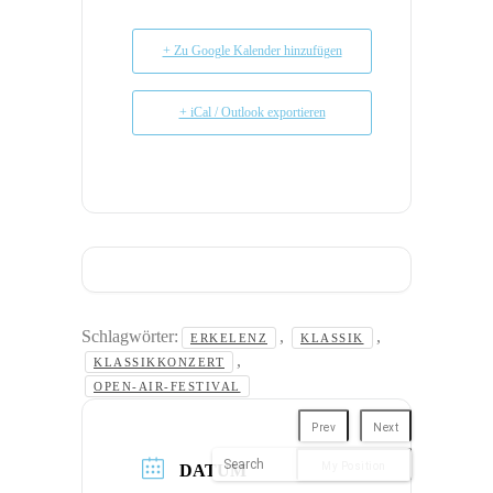
+ Zu Google Kalender hinzufügen
+ iCal / Outlook exportieren
Schlagwörter:
,
,
ERKELENZ
KLASSIK
,
KLASSIKKONZERT
OPEN-AIR-FESTIVAL
Prev
Next
My Position
DATUM