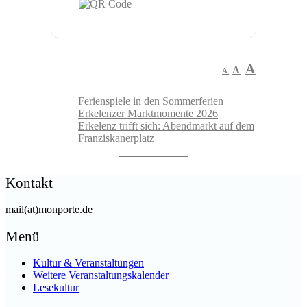
Increa
A
Reset
Decrease
A
A
font
font
font
Ferienspiele in den Sommerferien
size.
size.
size.
Erkelenzer Marktmomente 2026
Erkelenz trifft sich: Abendmarkt auf dem
Franziskanerplatz
Kontakt
mail(at)monporte.de
Menü
Kultur & Veranstaltungen
Weitere Veranstaltungskalender
Lesekultur