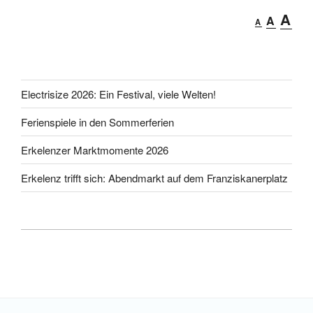
Decrease
Reset
In
A
A
A
font
font
fo
size.
size.
si
Electrisize 2026: Ein Festival, viele Welten!
Ferienspiele in den Sommerferien
Erkelenzer Marktmomente 2026
Erkelenz trifft sich: Abendmarkt auf dem Franziskanerplatz