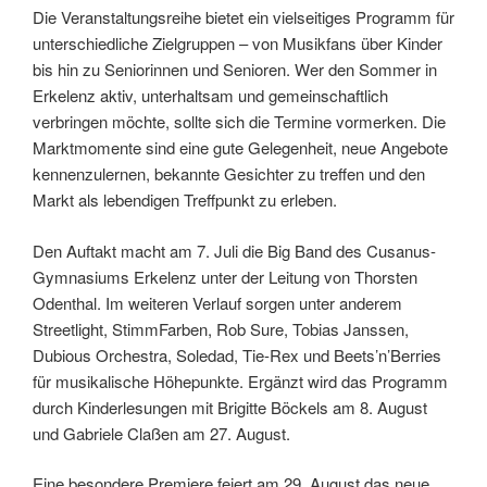
Die Veranstaltungsreihe bietet ein vielseitiges Programm für
unterschiedliche Zielgruppen – von Musikfans über Kinder
bis hin zu Seniorinnen und Senioren. Wer den Sommer in
Erkelenz aktiv, unterhaltsam und gemeinschaftlich
verbringen möchte, sollte sich die Termine vormerken. Die
Marktmomente sind eine gute Gelegenheit, neue Angebote
kennenzulernen, bekannte Gesichter zu treffen und den
Markt als lebendigen Treffpunkt zu erleben.
Den Auftakt macht am 7. Juli die Big Band des Cusanus-
Gymnasiums Erkelenz unter der Leitung von Thorsten
Odenthal. Im weiteren Verlauf sorgen unter anderem
Streetlight, StimmFarben, Rob Sure, Tobias Janssen,
Dubious Orchestra, Soledad, Tie-Rex und Beets’n’Berries
für musikalische Höhepunkte. Ergänzt wird das Programm
durch Kinderlesungen mit Brigitte Böckels am 8. August
und Gabriele Claßen am 27. August.
Eine besondere Premiere feiert am 29. August das neue