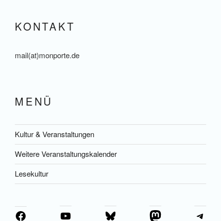
KONTAKT
mail(at)monporte.de
MENÜ
Kultur & Veranstaltungen
Weitere Veranstaltungskalender
Lesekultur
YouTube
Bluesky
Mastodon
Tel
Facebook