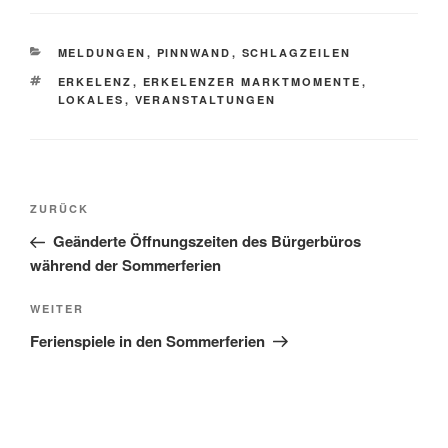
KATEGORIEN
MELDUNGEN
,
PINNWAND
,
SCHLAGZEILEN
SCHLAGWÖRTER
ERKELENZ
,
ERKELENZER MARKTMOMENTE
,
LOKALES
,
VERANSTALTUNGEN
Beitragsnavigation
Vorheriger
ZURÜCK
Beitrag
Geänderte Öffnungszeiten des Bürgerbüros
während der Sommerferien
Nächster
WEITER
Beitrag
Ferienspiele in den Sommerferien